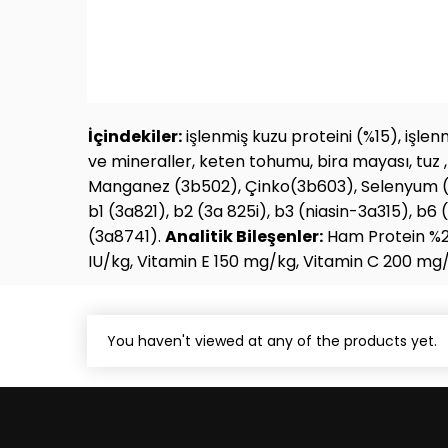
İçindekiler:
işlenmiş kuzu proteini (%15), işle
ve mineraller, keten tohumu, bira mayası, tuz 
Manganez (3b502), Çinko(3b603), Selenyum 
b1 (3a821), b2 (3a 825i), b3 (niasin-3a315), b6 
(3a8741).
Analitik Bileşenler:
Ham Protein %24
IU/kg, Vitamin E 150 mg/kg, Vitamin C 200 mg/
You haven't viewed at any of the products yet.