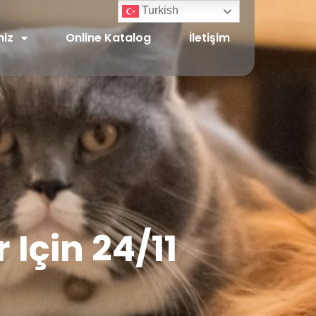
Turkish
miz
Online Katalog
İletişim
 Için 24/11