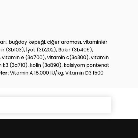
carı, buğday kepeği, ciğer aroması, vitaminler
r (3b103), İyot (3b202), Bakır (3b405),
 vitamin e (3a700), vitamin c(3a300), vitamin
min k3 (3a710), kolin (3a890), kalsiyom pontenat
ler:
Vitamin A 18.000 IU/kg, Vitamin D3 1500