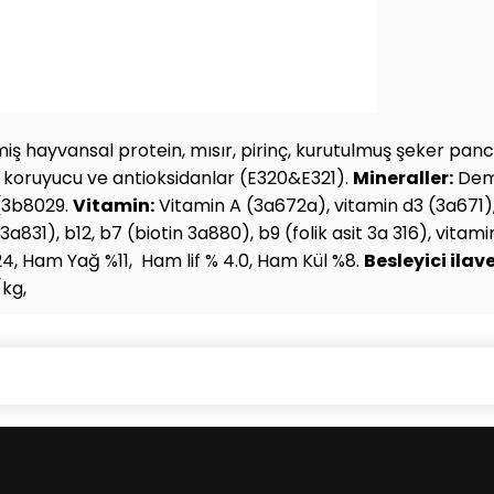
nmiş hayvansal protein, mısır, pirinç, kurutulmuş şeker pan
, koruyucu ve antioksidanlar (E320&E321).
Mineraller:
Demi
(3b8029.
Vitamin:
Vitamin A (3a672a), vitamin d3 (3a671),
(3a831), b12, b7 (biotin 3a880), b9 (folik asit 3a 316), vita
, Ham Yağ %11, Ham lif % 4.0, Ham Kül %8.
Besleyici ilave
kg,