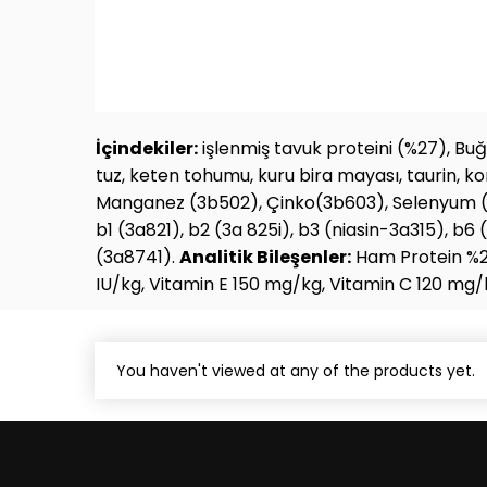
İçindekiler:
işlenmiş tavuk proteini (%27), Buğ
tuz, keten tohumu, kuru bira mayası, taurin, k
Manganez (3b502), Çinko(3b603), Selenyum 
b1 (3a821), b2 (3a 825i), b3 (niasin-3a315), b6 
(3a8741).
Analitik Bileşenler:
Ham Protein %26
IU/kg, Vitamin E 150 mg/kg, Vitamin C 120 mg/
You haven't viewed at any of the products yet.