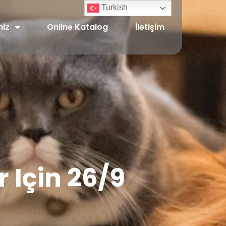
Turkish
miz
Online Katalog
İletişim
r Için 26/9