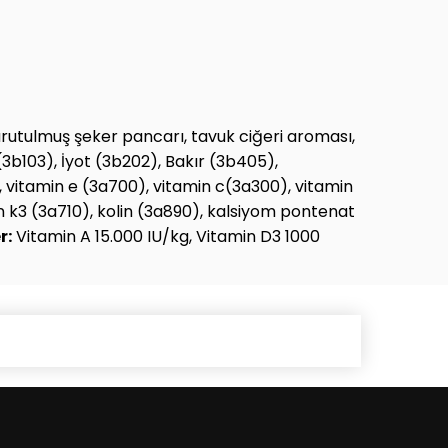
urutulmuş şeker pancarı, tavuk ciğeri aroması,
3b103), İyot (3b202), Bakır (3b405),
 vitamin e (3a700), vitamin c(3a300), vitamin
min k3 (3a710), kolin (3a890), kalsiyom pontenat
r:
Vitamin A 15.000 IU/kg, Vitamin D3 1000