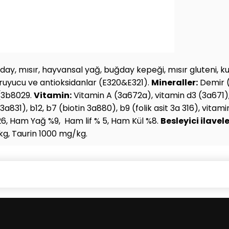
day, mısır, hayvansal yağ, buğday kepeği, mısır gluteni, k
oruyucu ve antioksidanlar (E320&E321).
Mineraller:
Demir (
(3b8029.
Vitamin:
Vitamin A (3a672a), vitamin d3 (3a671),
(3a831), b12, b7 (biotin 3a880), b9 (folik asit 3a 316), vita
, Ham Yağ %9, Ham lif % 5, Ham Kül %8.
Besleyici ilavele
kg, Taurin 1000 mg/kg.