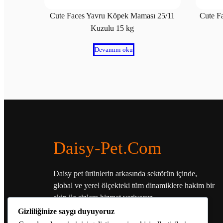
Cute Faces Yavru Köpek Maması 25/11
Cute F
Kuzulu 15 kg
Devamını oku
Daisy-Pet.com
Daisy pet ürünlerin arkasında sektörün içinde,
global ve yerel ölçekteki tüm dinamiklere hakim bir
ekip ile sizlere hizmet veriyoruz.
Gizliliğinize saygı duyuyoruz
Adnan Menderes Bulvarı 63/2 Muratpaşa –