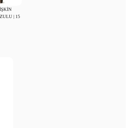
İŞKİN
ULU | 15