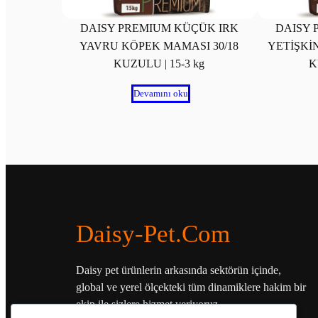
DAISY PREMIUM KÜÇÜK IRK
DAISY 
YAVRU KÖPEK MAMASI 30/18
YETİŞKİ
KUZULU | 15-3 kg
K
Devamını oku
Daisy-Pet.com
Daisy pet ürünlerin arkasında sektörün içinde,
global ve yerel ölçekteki tüm dinamiklere hakim bir
ekip ile sizlere hizmet veriyoruz.