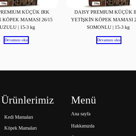
PREMIUM KÜÇÜK IRK
DAISY PREMIUM KÜÇÜK 
N KÖPEK MAMASI 26/15
YETİŞKİN KÖPEK MAMASI 2
UZULU | 15-3 kg
SOMONLU | 15-3 kg
Devamını oku
Devamını oku
Ürünlerimiz
Menü
Ana sayfa
Kedi Mamaları
Hakkımızda
Köpek Mamaları