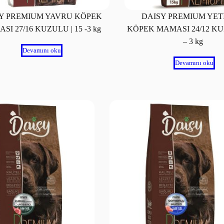
Y PREMIUM YAVRU KÖPEK
DAISY PREMIUM YET
SI 27/16 KUZULU | 15 -3 kg
KÖPEK MAMASI 24/12 KUZ
– 3 kg
Devamını oku
Devamını oku